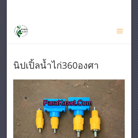
087-707-7654
sale@parakaset.com
นิปเปิ้ลน้ำไก่360องศา