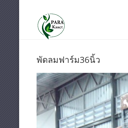
087-707-7654
sale@parakase
พัดลมฟาร์ม36นิ้ว