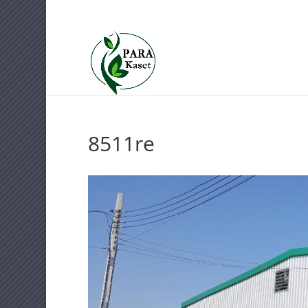
087-707-7654
sale@parakase
8511re